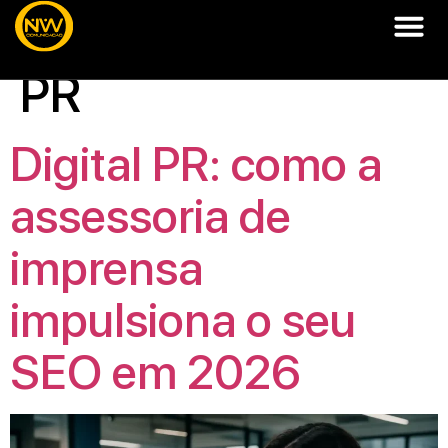
Categoria:
Digital
PR
Digital PR: como a
assessoria de
imprensa
impulsiona o seu
SEO em 2026