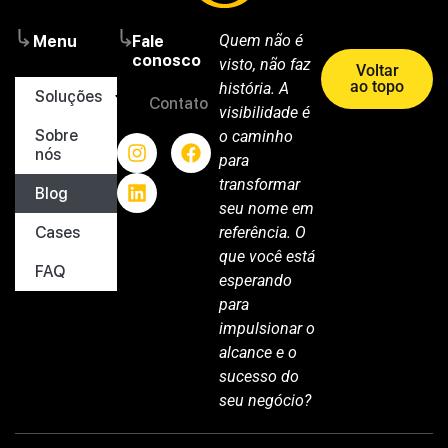
Quem não é
Menu
Fale
conosco
visto, não faz
Voltar
ao topo
história. A
Soluções
Contato
visibilidade é
Sobre
o caminho
nós
para
transformar
Blog
seu nome em
Cases
referência. O
que você está
FAQ
esperando
para
impulsionar o
alcance e o
sucesso do
seu negócio?