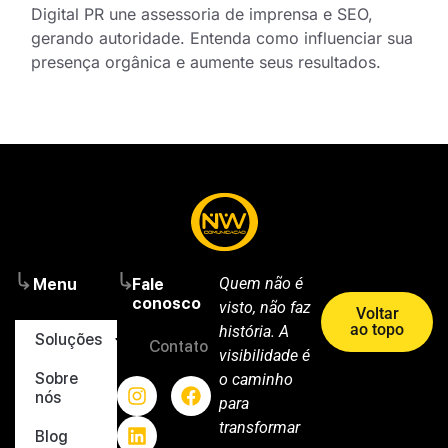
Digital PR une assessoria de imprensa e SEO,
gerando autoridade. Entenda como influenciar sua
presença orgânica e aumente seus resultados.
Quem não é
Menu
Fale
conosco
visto, não faz
Voltar
ao topo
história. A
Soluções
Contato
visibilidade é
Sobre
o caminho
nós
para
transformar
Blog