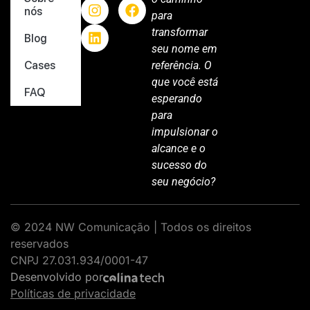
nós
para
transformar
Blog
seu nome em
Cases
referência. O
que você está
FAQ
esperando
para
impulsionar o
alcance e o
sucesso do
seu negócio?
© 2024 NW Comunicação | Todos os direitos
reservados
CNPJ 27.031.934/0001-47
Desenvolvido por
Políticas de privacidade